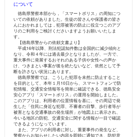
について
徳島県警察本部から，「スマートポリス」の周知につ
いての依頼がありました。生徒の皆さんや保護者の皆さ
んにおかれましては，犯罪被害の防止に役立つこのアプ
リのご利用をご検討くださいますようお願いいたしま
す。
【徳島県警からの依頼文書より】
平成16年以降、刑法犯認知件数は全国的に減少傾向と
なり、令和４年には過去最少となりましたが、一方で、
重大事件に発展するおそれのある子供や女性への声か
け、つきまとい事案が後を絶たないなど、依然として予
断を許さない状況にあります。
徳島県警察では、こうした犯罪を未然に防止すること
を目的として、本年１月10日から、スマートフォンで防
犯情報、交通安全情報等を簡単に確認できる、徳島安全
安心アプリ「スマートポリス」の運用を開始しました。
このアプリは、利用者の位置情報を基に、その周辺で発
生した「住民に身近な犯罪、不審者の目撃、歩行者等が
被害となる交通事故の発生場所」が地図上に表示され、
今いる地区の防犯、交通安全に関する情報が一目で確認
できるようになっています。
また、アプリの利用者に対し、重要事件の発生など、
警察からお知らせしたい内容を即時に通知でき、防犯意