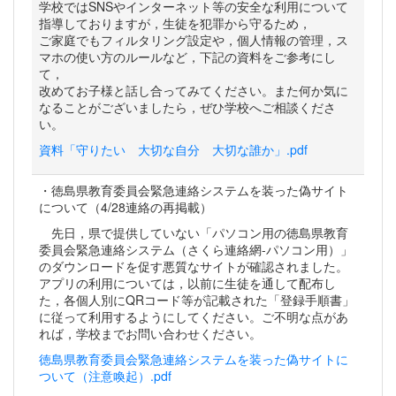
学校ではSNSやインターネット等の安全な利用について
指導しておりますが，生徒を犯罪から守るため，
ご家庭でもフィルタリング設定や，個人情報の管理，ス
マホの使い方のルールなど，下記の資料をご参考にし
て，
改めてお子様と話し合ってみてください。また何か気に
なることがございましたら，ぜひ学校へご相談くださ
い。
資料「守りたい 大切な自分 大切な誰か」.pdf
・徳島県教育委員会緊急連絡システムを装った偽サイト
について（4/28連絡の再掲載）
先日，県で提供していない「パソコン用の徳島県教育
委員会緊急連絡システム（さくら連絡網-パソコン用）」
のダウンロードを促す悪質なサイトが確認されました。
アプリの利用については，以前に生徒を通して配布し
た，各個人別にQRコード等が記載された「登録手順書」
に従って利用するようにしてください。ご不明な点があ
れば，学校までお問い合わせください。
徳島県教育委員会緊急連絡システムを装った偽サイトに
ついて（注意喚起）.pdf