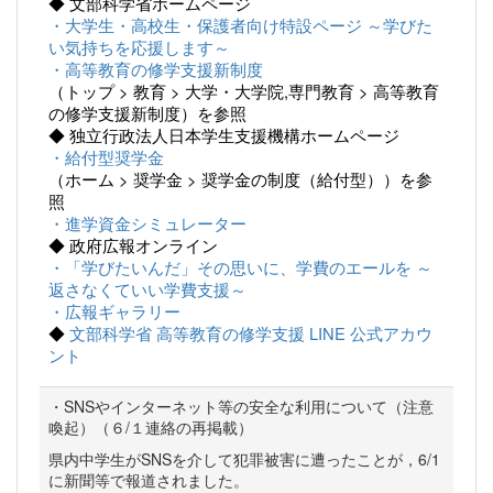
◆ 文部科学省ホームページ
・大学生・高校生・保護者向け特設ページ ～学びた
い気持ちを応援します～
・高等教育の修学支援新制度
（トップ > 教育 > 大学・大学院,専門教育 > 高等教育
の修学支援新制度）を参照
◆ 独立行政法人日本学生支援機構ホームページ
・給付型奨学金
（ホーム > 奨学金 > 奨学金の制度（給付型））を参
照
・進学資金シミュレーター
◆ 政府広報オンライン
・「学びたいんだ」その思いに、学費のエールを ～
返さなくていい学費支援～
・広報ギャラリー
◆
文部科学省 高等教育の修学支援 LINE 公式アカウ
ント
・SNSやインターネット等の安全な利用について（注意
喚起）（６/１連絡の再掲載）
県内中学生がSNSを介して犯罪被害に遭ったことが，6/1
に新聞等で報道されました。