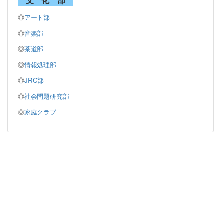
文 化 部
◎
アート部
◎
音楽部
◎
茶道部
◎
情報処理部
◎
JRC部
◎
社会問題研究部
◎
家庭クラブ