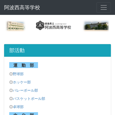
阿波西高等学校
部活動
運 動 部
◎
野球部
◎
ホッケー部
◎
バレーボール部
◎
バスケットボール部
◎
卓球部