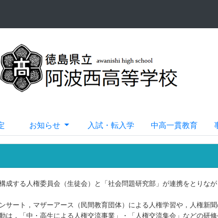
定
お知らせ
入試・転入学
中高一貫教育
構成する人権委員会（生徒会）と「社会問題研究部」が連携をとりなが
ンサート，マザーアース（民間教育団体）による人権学習や，人権新聞
動は，「中・高生による人権交流事業」・「人権交流集会」などの研修