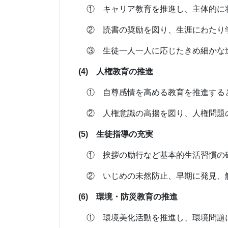
① キャリア教育を推進し、主体的に将
② 読書の奨励を図り、生涯にわたり学
③ 生徒一人一人に応じたきめ細かな進
(4) 人権教育の推進
① 自尊感情を高める教育を推進すると
② 人権意識の高揚を図り、人権問題の
(5) 生徒指導の充実
① 挨拶の励行など基本的生活習慣の確
② いじめの未然防止、早期に発見、解
(6) 環境・防災教育の推進
① 環境美化活動を推進し、環境問題に