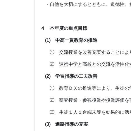
・自他を大切にするとともに、道徳性、
４ 本年度の重点目標
(1) 中高一貫教育の推進
① 交流授業を改善充実することにより
② 連携中学と高校との交流を活性化す
(2) 学習指導の工夫改善
① 教育ＤＸの推進等により、生徒の学
② 研究授業・参観授業や授業評価を実
③ 生徒１人１台端末等を効果的に活用
(3) 進路指導の充実