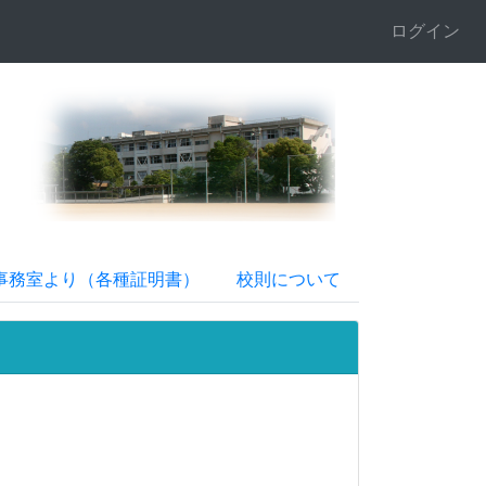
ログイン
事務室より（各種証明書）
校則について