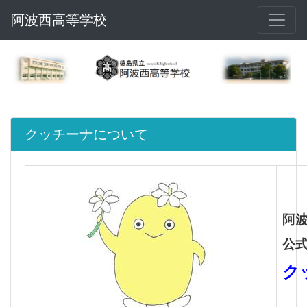
阿波西高等学校
クッチーナについて
阿
公
ク