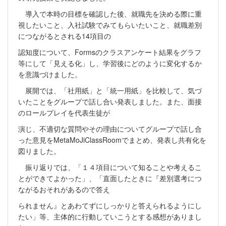
導入で本時の目標を確認した後、就職先を決める際に重
視したいこと、入社試験でみてもらいたいこと、就職差別
につながるとされる14項目の
認知度について、Formsのクラスアンケート結果をグラフ
等にして「見える化」し、学習後にどのように変化するか
を意識づけました。
展開では、「社用紙」と「統一用紙」を比較して、気づ
いたことをグループで話し合い発表しました。また、面接
のロールプレイを代表生徒が
演じ、不適切な質問やその理由についてグループで話し合
った意見をMetaMoJiClassRoomでまとめ、発表し共有化を
図りました。
振り返りでは、「１４項目について知ることや考えるこ
とができてよかった」、「直面したときに『差別選考につ
ながるおそれがあるので答え
られません』とあわてずにしっかりと答えられるようにし
たい」等、主体的に行動していこうとする感想がありまし